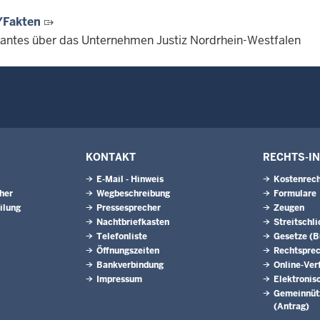
/Fakten
santes über das Unternehmen Justiz Nordrhein-Westfalen
KONTAKT
RECHTS-I
E-Mail - Hinweis
Kostenrech
eher
Wegbeschreibung
Formulare
ilung
Pressesprecher
Zeugen
Nachtbriefkasten
Streitschl
Telefonliste
Gesetze (
Öffnungszeiten
Rechtspre
Bankverbindung
Online-Ver
Impressum
Elektronis
Gemeinnütz
(Antrag)