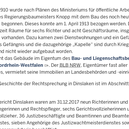
1910 wurde nach Plänen des Ministeriums für öffentliche Arbe
es Regierungsbaumeisters Knopp mit dem Bau des noch heu
begonnen. Dieses konnte am 1. April 1913 bezogen werden.
rzeit Räume für sechs Richter und acht Geschäftsräume, in
vorhanden. Dazu kamen zwei Dienstwohnungen und ein Gefä
as Gefängnis und die dazugehörige „Kapelle“ sind durch Krie
und nicht wieder aufgebaut worden.
ht das Gebäude im Eigentum des
Bau- und Liegenschaftsbe
ordrhein-Westfalen
. Der
BLB
NRW
, Eigentümer fast alle
s, vermietet seine Immobilien an Landesbehörden und -einr
Geschichte der Rechtsprechung in Dinslaken ist im Abschnit
richt Dinslaken waren am 31.12.2017 neun Richterinnen und 
egerinnen und Rechtspfleger, sechs Gerichtsvollzieherinnen 
ollzieher, 36 Justizbeschäftigte und Beamtinnen und Beamte
nstes, sieben Angehörige des Justizwachtmeisterdienstes sow