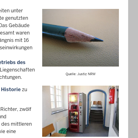
iten unter
te genutzten
 Das Gebäude
sgesamt waren
ngnis mit 16
gseinwirkungen
triebs des
r Liegenschaften
Quelle: Justiz NRW
ichtungen.
t
Historie
zu
Richter, zwölf
und
 des mittleren
ie eine