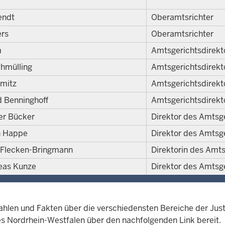
endt
Oberamtsrichter
ers
Oberamtsrichter
m
Amtsgerichtsdirekt
hmülling
Amtsgerichtsdirekt
hmitz
Amtsgerichtsdirekt
 Benninghoff
Amtsgerichtsdirekt
er Bücker
Direktor des Amtsg
n Happe
Direktor des Amtsg
 Flecken-Bringmann
Direktorin des Amts
eas Kunze
Direktor des Amtsg
ahlen und Fakten über die verschiedensten Bereiche der Just
s Nordrhein-Westfalen über den nachfolgenden Link bereit.