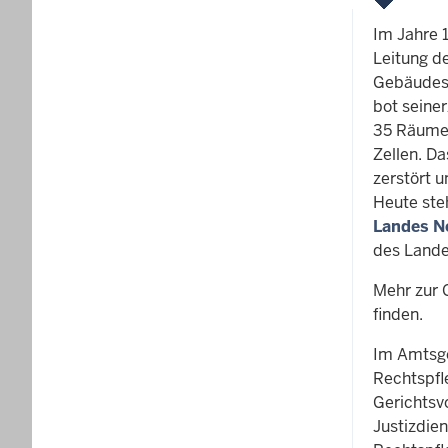
Im Jahre 
Leitung d
Gebäudes 
bot seine
35 Räume 
Zellen. D
zerstört 
Heute ste
Landes N
des Lande
Mehr zur 
finden.
Im Amtsge
Rechtspfl
Gerichtsv
Justizdie