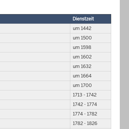
Dienstzeit
um 1442
um 1500
um 1598
um 1602
um 1632
um 1664
um 1700
1713 - 1742
1742 - 1774
1774 - 1782
1782 - 1826