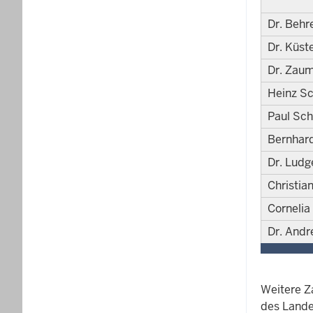
Dr. Behr
Dr. Küst
Dr. Zau
Heinz Sc
Paul Sc
Bernhard
Dr. Ludg
Christia
Cornelia
Dr. Andr
Weitere Z
des Lande