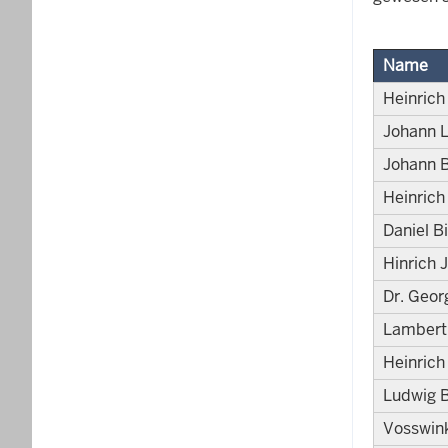
Name
Heinrich
Johann
Johann 
Heinrich
Daniel B
Hinrich 
Dr. Geor
Lambert
Heinric
Ludwig B
Vosswin