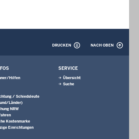
DRUCKEN
NACH OBEN
NFOS
SERVICE
ner/Hilfen
Übersicht
Suche
ichtung / Schiedsleute
Bund/Länder)
chung NRW
fahren
che Kostenmarke
ige Einrichtungen