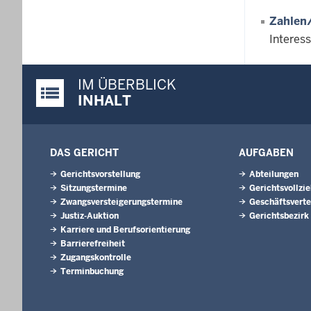
Zahlen
Interes
IM ÜBERBLICK
Justiz-Portal im Überblick:
INHALT
DAS GERICHT
AUFGABEN
Gerichtsvorstellung
Abteilungen
Sitzungstermine
Gerichtsvollzi
Zwangsversteigerungs­termine
Geschäftsverte
Justiz-Auktion
Gerichtsbezirk
Karriere und Berufsorientierung
Barrierefreiheit
Zugangskontrolle
Terminbuchung