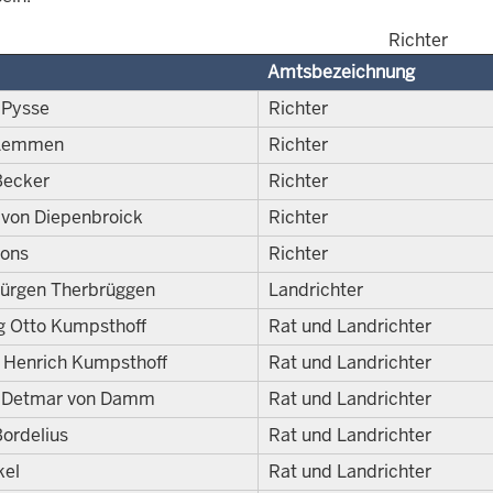
Richter
Amtsbezeichnung
 Pysse
Richter
 Lemmen
Richter
Becker
Richter
 von Diepenbroick
Richter
ions
Richter
Jürgen Therbrüggen
Landrichter
g Otto Kumpsthoff
Rat und Landrichter
 Henrich Kumpsthoff
Rat und Landrichter
h Detmar von Damm
Rat und Landrichter
ordelius
Rat und Landrichter
kel
Rat und Landrichter