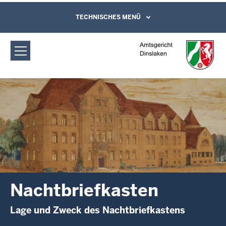
Direkt zum Inhalt
Amtsgericht Dinslaken:
TECHNISCHES MENÜ
Leichte Sprache, Gebärdensprachenvideo
und Kontaktformular
Nachtbriefkasten
Nachtbriefkasten
Lage und Zweck des Nachtbriefkastens