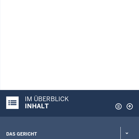
IM ÜBERBLICK
Justiz-Portal im Überblick:
INHALT
DAS GERICHT