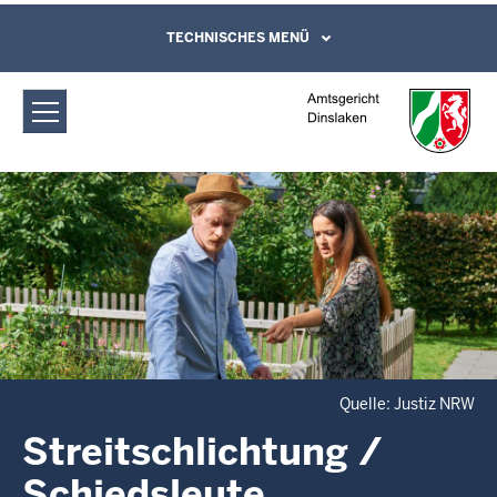
Direkt zum Inhalt
Amtsgericht Dinslaken:
TECHNISCHES MENÜ
Leichte Sprache, Gebärdensprachenvideo
und Kontaktformular
Streitschlichtung / Schiedsleute
Quelle: Justiz NRW
Streitschlichtung /
Schiedsleute