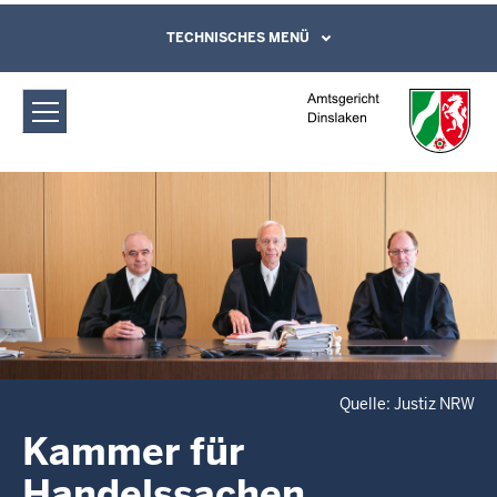
Direkt zum Inhalt
Amtsgericht Dinslaken: Kammer für
TECHNISCHES MENÜ
Leichte Sprache, Gebärdensprachenvideo
und Kontaktformular
Handelssachen
Quelle: Justiz NRW
Kammer für
Handelssachen