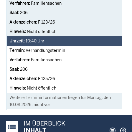
Familiensachen
206
F 123/26
Nicht öffentlich
10:40
Uhr
Verhandlungstermin
Familiensachen
206
F 125/26
Nicht öffentlich
Weitere Termininformationen liegen für Montag, den
10.08.2026, nicht vor.
IM ÜBERBLICK
Justiz-Portal im Überblick:
INHALT