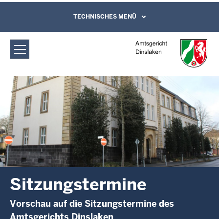
Direkt zum Inhalt
Amtsgericht Dinslaken:
TECHNISCHES MENÜ
Leichte Sprache, Gebärdensprachenvideo
und Kontaktformular
Sitzungstermine
Sitzungstermine
Vorschau auf die Sitzungstermine des
Amtsgerichts Dinslaken