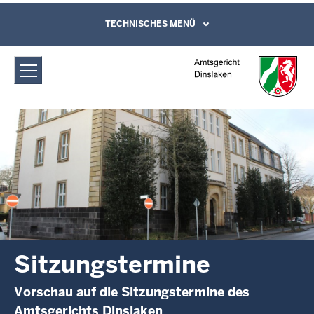
Direkt zum Inhalt
Amtsgericht Dinslaken:
TECHNISCHES MENÜ
Leichte Sprache, Gebärdensprachenvideo
und Kontaktformular
Sitzungstermine
Sitzungstermine
Vorschau auf die Sitzungstermine des
Amtsgerichts Dinslaken