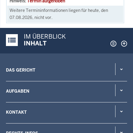
Termin aufgehoben
Weitere Termininformationen liegen für heute, den
07.08.2026, nicht vor.
IM ÜBERBLICK
Justiz-Portal im Überblick:
INHALT
DAS GERICHT
AUFGABEN
KONTAKT