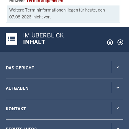
Termin aufgehoben
Weitere Termininformationen liegen für heute, den
07.08.2026, nicht vor.
IM ÜBERBLICK
Justiz-Portal im Überblick:
INHALT
DAS GERICHT
AUFGABEN
KONTAKT