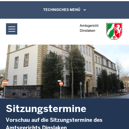
Direkt zum Inhalt
Amtsgericht Dinslaken:
TECHNISCHES MENÜ
Leichte Sprache, Gebärdensprachenvideo
und Kontaktformular
Sitzungstermine
Sitzungstermine
Vorschau auf die Sitzungstermine des
Amtsgerichts Dinslaken