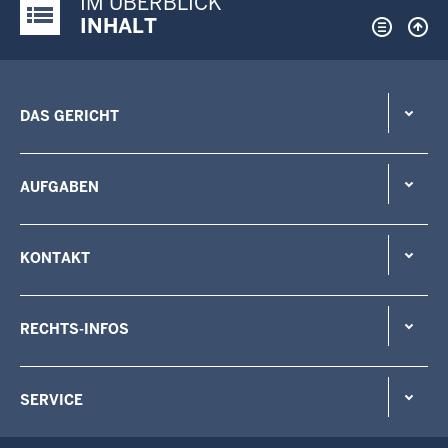
IM ÜBERBLICK
Justiz-Portal im Überblick:
INHALT
DAS GERICHT
AUFGABEN
KONTAKT
RECHTS-INFOS
SERVICE