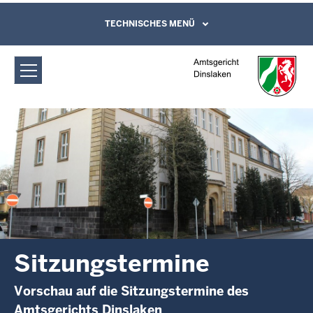
Direkt zum Inhalt
Amtsgericht Dinslaken:
TECHNISCHES MENÜ
Leichte Sprache, Gebärdensprachenvideo
und Kontaktformular
Sitzungstermine
Sitzungstermine
Vorschau auf die Sitzungstermine des
Amtsgerichts Dinslaken