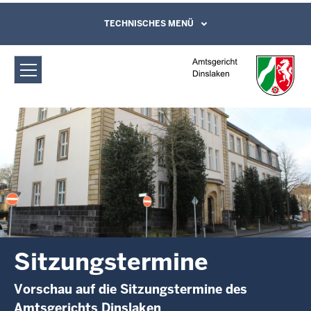
Direkt zum Inhalt
Amtsgericht Dinslaken:
TECHNISCHES MENÜ
Leichte Sprache, Gebärdensprachenvideo
und Kontaktformular
Sitzungstermine
Sitzungstermine
Vorschau auf die Sitzungstermine des
Amtsgerichts Dinslaken