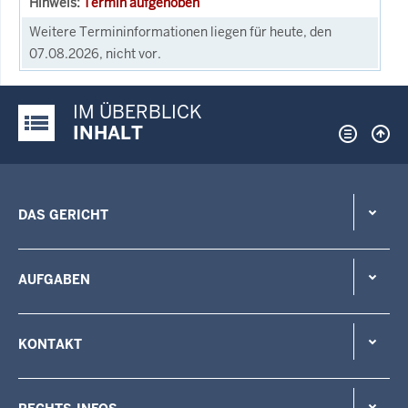
Termin aufgehoben
Weitere Termininformationen liegen für heute, den
07.08.2026, nicht vor.
IM ÜBERBLICK
Justiz-Portal im Überblick:
INHALT
DAS GERICHT
AUFGABEN
KONTAKT