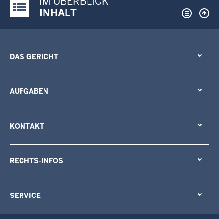
IM ÜBERBLICK
Justiz-Portal im Überblick:
INHALT
DAS GERICHT
AUFGABEN
KONTAKT
RECHTS-INFOS
SERVICE