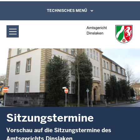
Direkt zum Inhalt
Amtsgericht Dinslaken:
TECHNISCHES MENÜ
Leichte Sprache, Gebärdensprachenvideo
und Kontaktformular
Sitzungstermine
Sitzungstermine
Vorschau auf die Sitzungstermine des
Amtsgerichts Dinslaken